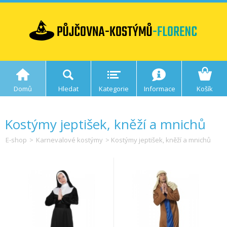
Domů
Hledat
Kategorie
Informace
Košík
Kostýmy jeptišek, kněží a mnichů
E-shop
>
Karnevalové kostýmy
> Kostýmy jeptišek, kněží a mnichů