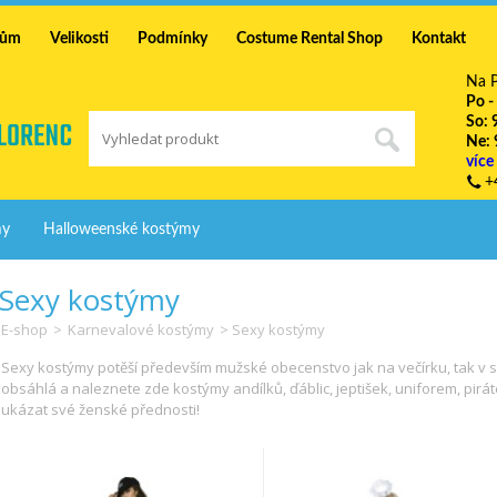
mům
Velikosti
Podmínky
Costume Rental Shop
Kontakt
Na P
Po -
So: 
Ne: 
více
+
my
Halloweenské kostýmy
Sexy kostýmy
E-shop
>
Karnevalové kostýmy
> Sexy kostýmy
Sexy kostýmy potěší především mužské obecenstvo jak na večírku, tak v s
obsáhlá a naleznete zde kostýmy andílků, ďáblic, jeptišek, uniforem, pirá
ukázat své ženské přednosti!