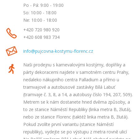
Po - Pá: 9:00 - 19:00
So: 10:00 - 18:00
Ne: 10:00 - 18:00
+420 720 980 920
+420 608 983 734
info
@pujcovna-kostymu-florenc
.cz
Naši prodejnu s karnevalovými kostýmy, doplňky a
párty dekoracemi najdete v samotném centru Prahy,
nedaleko nákupního centra Palladium a přímo u
tramvajové a autobusové zastávky Bílá Labuť
(tramvaje č. 3, 8, a 14, a autobusy číslo 194, 207, 509).
Metrem se k nám dostanete hned dvěma způsoby, a
to ze stanice Náměstí Republiky (linka metra B, žlutá),
nebo ze stanice Florenc (taktéž linka metra B, žlutá).
Pokud zvolíte první variantu (stanice Náměstí
republiky), vydejte se po výstupu z metra rovně ulicí