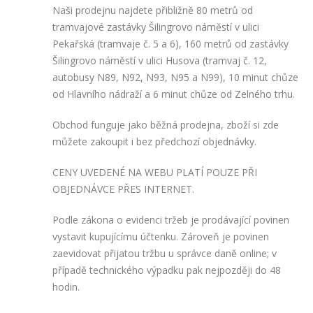
Naši prodejnu najdete přibližně 80 metrů od
tramvajové zastávky Šilingrovo náměstí v ulici
Pekařská (tramvaje č. 5 a 6), 160 metrů od zastávky
Šilingrovo náměstí v ulici Husova (tramvaj č. 12,
autobusy N89, N92, N93, N95 a N99), 10 minut chůze
od Hlavního nádraží a 6 minut chůze od Zelného trhu.
Obchod funguje jako běžná prodejna, zboží si zde
můžete zakoupit i bez předchozí objednávky.
CENY UVEDENÉ NA WEBU PLATÍ POUZE PŘI
OBJEDNÁVCE PŘES INTERNET.
Podle zákona o evidenci tržeb je prodávající povinen
vystavit kupujícímu účtenku. Zároveň je povinen
zaevidovat přijatou tržbu u správce daně online; v
případě technického výpadku pak nejpozději do 48
hodin.