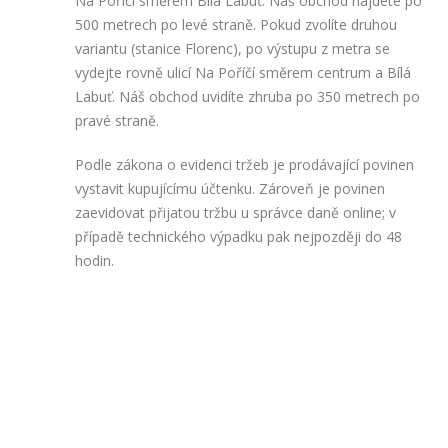
Na Poříčí směrem Bílá Labuť. Náš obchod najdete po
500 metrech po levé straně. Pokud zvolíte druhou
variantu (stanice Florenc), po výstupu z metra se
vydejte rovně ulicí Na Poříčí směrem centrum a Bílá
Labuť. Náš obchod uvidíte zhruba po 350 metrech po
pravé straně.
Podle zákona o evidenci tržeb je prodávající povinen
vystavit kupujícímu účtenku. Zároveň je povinen
zaevidovat přijatou tržbu u správce daně online; v
případě technického výpadku pak nejpozději do 48
hodin.