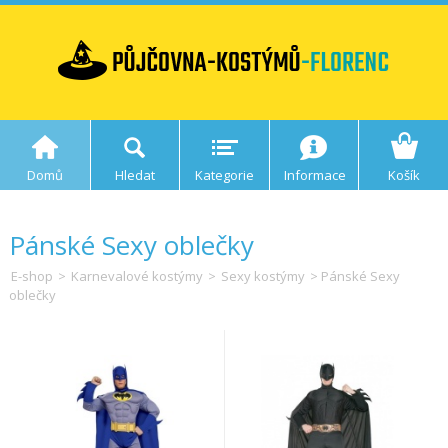
Domů
Hledat
Kategorie
Informace
Košík
Pánské Sexy oblečky
E-shop
>
Karnevalové kostýmy
>
Sexy kostýmy
> Pánské Sexy
oblečky