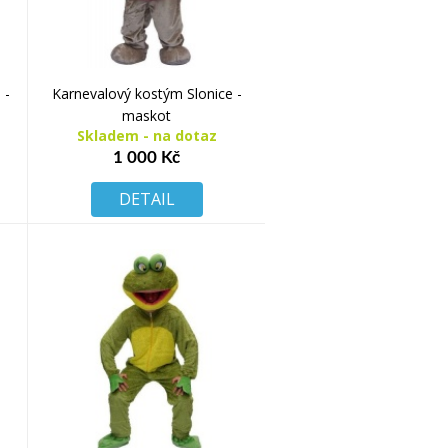
 -
Karnevalový kostým Slonice -
maskot
Skladem - na dotaz
1 000 Kč
DETAIL