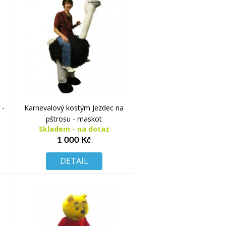
 -
Karnevalový kostým Jezdec na
pštrosu - maskot
Skladem - na dotaz
1 000 Kč
DETAIL