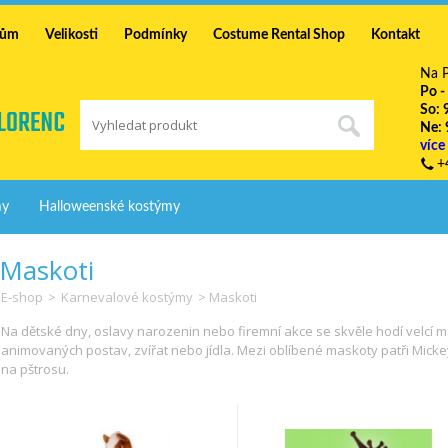
mům
Velikosti
Podmínky
Costume Rental Shop
Kontakt
Na P
Po -
So: 
Ne: 
více
+
my
Halloweenské kostýmy
Maskoti
E-shop
>
Karnevalové kostýmy
> Maskoti
Na dětské dny, oslavy narozenin nebo firemní akce se skvěle hodí velcí 
animovaných postav, zvířat nebo jídla. Mezi oblíbené maskoty patři Mic
na pštrosu.