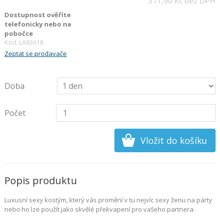
371,90 Kč
bez DPH
Dostupnost ověříte
telefonicky nebo na
pobočce
Kód: LA83618
Zeptat se prodavače
Doba
Počet
Popis produktu
Luxusní sexy kostým, který vás promění v tu nejvíc sexy ženu na párty
nebo ho lze použít jako skvělé překvapení pro vašeho partnera.