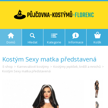
Domů
Hledat
Kategorie
Informace
Košík
Kostým Sexy matka představená
E-shop
>
Karnevalové kostýmy
>
Kostýmy jeptišek, kněží a mnichů
>
Kostým Sexy matka představená