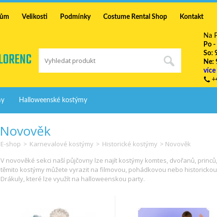
mům
Velikosti
Podmínky
Costume Rental Shop
Kontakt
Na P
Po -
So: 
Ne: 
více
+
my
Halloweenské kostýmy
Novověk
E-shop
>
Karnevalové kostýmy
>
Historické kostýmy
> Novověk
V novověké sekci naší půjčovny lze najít kostýmy komtes, dvořanů, princů,
těmito kostýmy můžete vyrazit na filmovou, pohádkovou nebo historickou 
Drákuly, které lze využít na halloweenskou party.