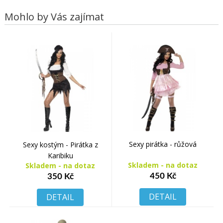
Mohlo by Vás zajímat
Sexy pirátka - růžová
Sexy kostým - Pirátka z
Karibiku
Skladem - na dotaz
Skladem - na dotaz
450 Kč
350 Kč
DETAIL
DETAIL