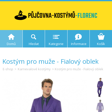
Domů
Hledat
Kategorie
Informace
Košík
Kostým pro muže - Fialový oblek
E-shop
>
Karnevalové kostýmy
> Kostým pro muže - Fialový oblek